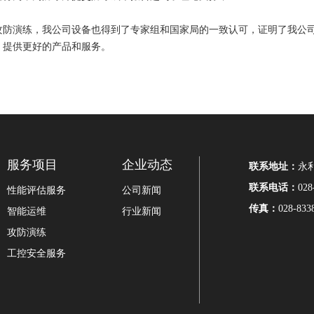
攻防演练，我公司设备也得到了专家组和国家局的一致认可，证明了我公
，提供更好的产品和服务。
服务项目
企业动态
联系地址：
永利
联系电话：
028
性能评估服务
公司新闻
传真：
028-833
智能运维
行业新闻
攻防演练
工控安全服务