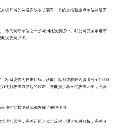
点系统开展的网络实战攻防演习，目的是检验重点单位网络安
性，作为防守单位之一参与到此次演练中。我公司受国家烟草
成此次攻防演练。
标系统作为攻击目标，获取目标系统权限则得满分至10000
能力化解攻击方发起的攻击，并能提供相应的攻击证据，完善
络应用性能检测系统都发挥了关键作用。
数据进行回溯，完整还原了攻击流程；通过实时分析，完整分